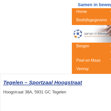
Samen in bewe
Skip to primary c
Skip to secondary
Home
Bedrijfsgegevens
Bergen
Peel en Maas
Venray
Tegelen – Sportzaal Hoogstraat
Hoogstraat 38A, 5931 GC Tegelen